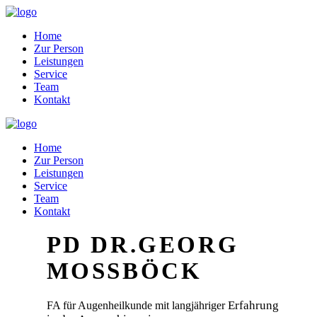
Home
Zur Person
Leistungen
Service
Team
Kontakt
Home
Zur Person
Leistungen
Service
Team
Kontakt
PD DR.GEORG
MOSSBÖCK
Erfahrung
FA für Augenheilkunde mit langjähriger